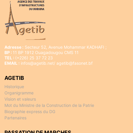
Adresse :
Secteur 52, Avenue Mohammar KADHAFI ;
BP :
11 BP 1912 Ouagadougou CMS 11
TEL :
(+226) 25 37 72 23
EMAIL :
infos@agetib.net/ agetib@fasonet.bf
AGETIB
Historique
Organigramme
Vision et valeurs
Mot du Ministre de la Construction de la Patrie
Biographie express du DG
Partenaires
PASSATION DE MARCHES