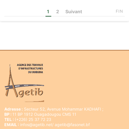
1
2
Suivant
FIN
Adresse :
Secteur 52, Avenue Mohammar KADHAFI ;
BP :
11 BP 1912 Ouagadougou CMS 11
TEL :
(+226) 25 37 72 23
EMAIL :
infos@agetib.net/ agetib@fasonet.bf