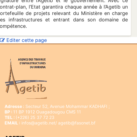
ignature entre l’Agetib et le gouvernement. Avec ce
ontrat-plan, l’Etat garantira chaque année à l’Agetib un
ortefeuille de projets relevant du Ministère en charge
es infrastructures et entrant dans son domaine de
ompétence.
Editer cette page
Adresse :
Secteur 52, Avenue Mohammar KADHAFI ;
BP :
11 BP 1912 Ouagadougou CMS 11
TEL :
(+226) 25 37 72 23
EMAIL :
infos@agetib.net/ agetib@fasonet.bf