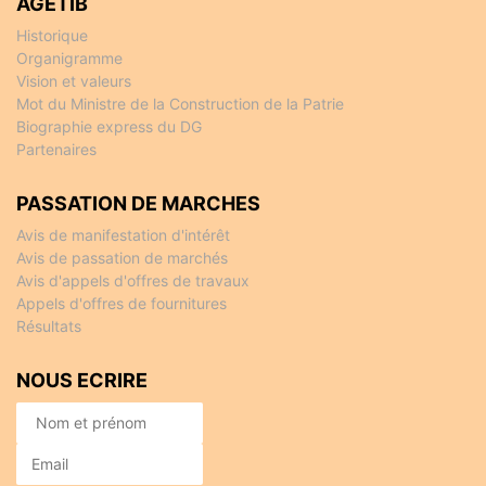
AGETIB
Historique
Organigramme
Vision et valeurs
Mot du Ministre de la Construction de la Patrie
Biographie express du DG
Partenaires
PASSATION DE MARCHES
Avis de manifestation d'intérêt
Avis de passation de marchés
Avis d'appels d'offres de travaux
Appels d'offres de fournitures
Résultats
NOUS ECRIRE