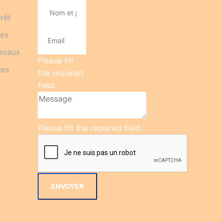
rêt
hés
ravaux
Please fill
res
the required
field.
Please fill the required field.
ENVOYER