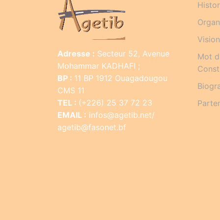
Histo
Orga
Vision
Adresse :
Secteur 52, Avenue
Mot du
Mohammar KADHAFI ;
Constr
BP :
11 BP 1912 Ouagadougou
Biogr
CMS 11
TEL :
(+226) 25 37 72 23
Parte
EMAIL :
infos@agetib.net/
agetib@fasonet.bf