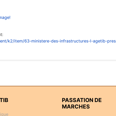
image!
t:
nt/k2/item/63-ministere-des-infrastructures-l-agetib-pres
TIB
PASSATION DE
MARCHES
rique